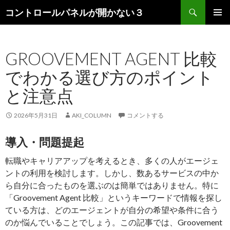
検
コントロールパネルが開かない３
索
コ
メインメ
ン
ニュー
テ
GROOVEMENT AGENT 比較
ン
ツ
でわかる選び方のポイント
へ
ス
と注意点
キ
ッ
2026年5月31日
AKI_COLUMN
コメントする
プ
導入・問題提起
転職やキャリアアップを考えるとき、多くの人がエージェ
ントの利用を検討します。しかし、数あるサービスの中か
ら自分に合ったものを選ぶのは簡単ではありません。特に
「Groovement Agent 比較」というキーワードで情報を探し
ている方は、どのエージェントが自分の希望や条件に合う
のか悩んでいることでしょう。この記事では、Groovement