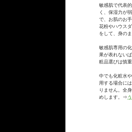
敏感肌で代表的
く、保湿力が弱
で、お肌のお手
花粉やハウスダ
をして、身のま
敏感肌専用の化
果が表れないば
粧品選びは慎重
中でも化粧水や
用する場合には
りません。全身
めします。⇒
う