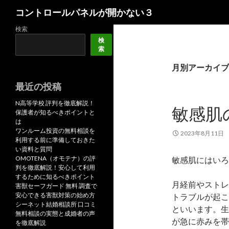
検
コントロールパネルが開かない３
索
検索
検
索
月別アーカイブ: 
最近の投稿
N高等学校 評判を徹底解説！
敏感肌
保護者が知るべきポイントと
は
ワンルーム投資の無料相談を
2023年8月11日
利用する前に準備しておきた
い資料と質問
OMOTENA（オモテナ）の評
敏感肌にはいろ
判を徹底解説！安心して利用
するために知るべきポイント
月経前やストレ
害獣セーフガード 無料 調査で
安心できる害獣対策の始め方
トラブルが起こ
シーネット結婚相談所 口コミ
といいます。生
無料相談の実態と成婚者の声
が急に赤みを帯
を徹底解説