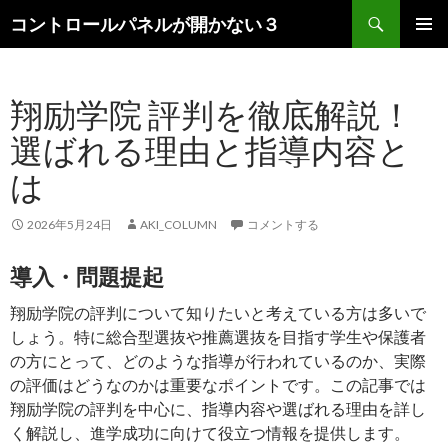
検
コントロールパネルが開かない３
索
コ
メインメ
ン
ニュー
テ
翔励学院 評判を徹底解説！
ン
ツ
選ばれる理由と指導内容と
へ
ス
は
キ
ッ
2026年5月24日
AKI_COLUMN
コメントする
プ
導入・問題提起
翔励学院の評判について知りたいと考えている方は多いで
しょう。特に総合型選抜や推薦選抜を目指す学生や保護者
の方にとって、どのような指導が行われているのか、実際
の評価はどうなのかは重要なポイントです。この記事では
翔励学院の評判を中心に、指導内容や選ばれる理由を詳し
く解説し、進学成功に向けて役立つ情報を提供します。