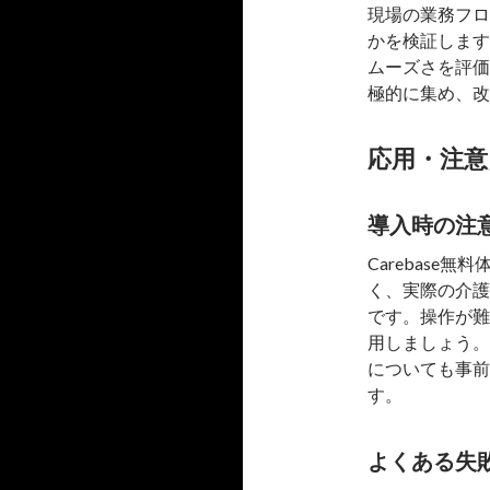
現場の業務フロ
かを検証します
ムーズさを評価
極的に集め、改
応用・注意
導入時の注
Carebas
く、実際の介護
です。操作が難
用しましょう。
についても事前
す。
よくある失