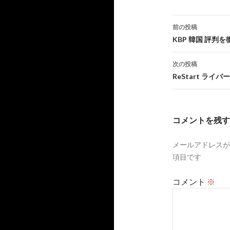
投
前の投稿
稿
KBP 韓国 評
ナ
次の投稿
ビ
ReStart ラ
ゲ
ー
コメントを残す
シ
メールアドレスが
ョ
項目です
ン
コメント
※