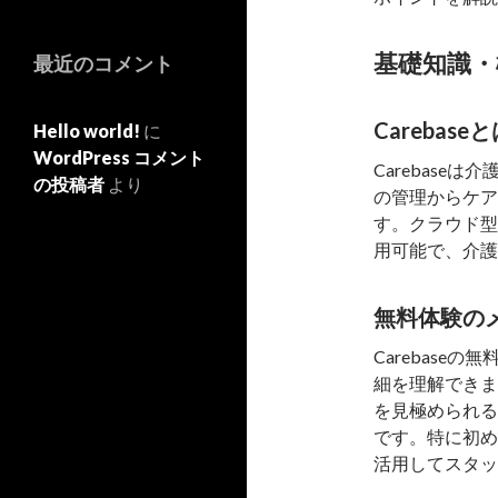
基礎知識・
最近のコメント
Carebas
Hello world!
に
WordPress コメント
Carebase
の投稿者
より
の管理からケア
す。クラウド型
用可能で、介護
無料体験の
Carebas
細を理解できま
を見極められる
です。特に初め
活用してスタッ