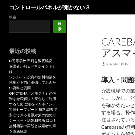
検
コントロールパネルが開かない３
索
検索
検
索
CARE
アスマ
最近の投稿
N高等学校 評判を徹底解説！
2026年5月19日
保護者が知るべきポイントと
は
ワンルーム投資の無料相談を
導入・問題
利用する前に準備しておきた
い資料と質問
介護現場での業
OMOTENA（オモテナ）の評
す。しかし、ど
判を徹底解説！安心して利用
するために知るべきポイント
を確かめたいと
害獣セーフガード 無料 調査で
する場合、操作
安心できる害獣対策の始め方
注目されているの
シーネット結婚相談所 口コミ
無料相談の実態と成婚者の声
Carebas
を徹底解説
ポイントを解説