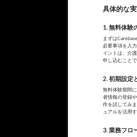
具体的な
1. 無料体
まずはCare
必要事項を入力
イントは、介護
申し込むことで
2. 初期設
無料体験期間に
者情報の登録や
作を試してみま
ュアルを活用す
3. 業務フ