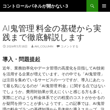
検
コントロールパネルが開かない３
索
コ
メインメ
ン
ニュー
テ
AI鬼管理 料金の基礎から実
ン
ツ
践まで徹底解説します
へ
ス
キ
2026年5月18日
AKI_COLUMN
コメントする
ッ
プ
導入・問題提起
近年、業務効率化やデータ管理の高度化を目指してAI技術
を活用する企業が増えています。その中でも「AI鬼管理」
は注目を集めているサービスの一つですが、導入にあたっ
て最も気になるのが「AI鬼管理 料金」に関する点ではない
でしょうか。費用対効果が見えにくいと感じる方も多く、
実際にどのような料金体系でどの程度のコストがかかるの
か疑問を持つことが多いようです。この記事では、AI鬼管
理の料金プランの基礎知識から具体的な導入ステップ、注