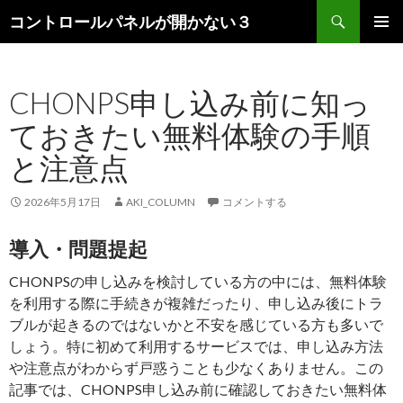
検
コントロールパネルが開かない３
索
コ
メインメ
ン
ニュー
テ
CHONPS申し込み前に知っ
ン
ツ
ておきたい無料体験の手順
へ
ス
と注意点
キ
ッ
2026年5月17日
AKI_COLUMN
コメントする
プ
導入・問題提起
CHONPSの申し込みを検討している方の中には、無料体験
を利用する際に手続きが複雑だったり、申し込み後にトラ
ブルが起きるのではないかと不安を感じている方も多いで
しょう。特に初めて利用するサービスでは、申し込み方法
や注意点がわからず戸惑うことも少なくありません。この
記事では、CHONPS申し込み前に確認しておきたい無料体