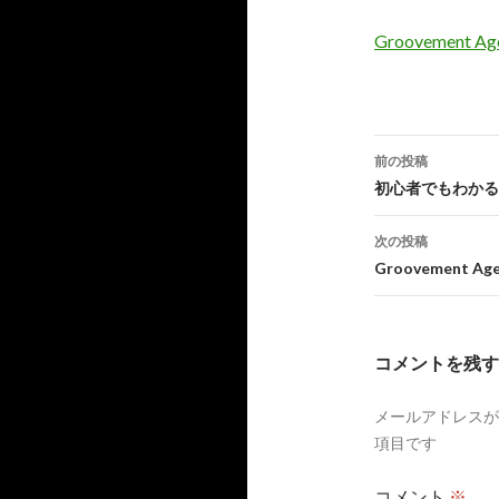
Groovemen
投
前の投稿
稿
初心者でもわかる
ナ
次の投稿
ビ
Groovement
ゲ
ー
コメントを残す
シ
メールアドレスが
ョ
項目です
ン
コメント
※