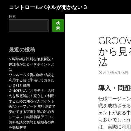
検
コントロールパネルが開かない３
索
検索
検
索
GROOV
から見
最近の投稿
法
N高等学校 評判を徹底解説！
保護者が知るべきポイントと
は
2026年5月16日
ワンルーム投資の無料相談を
利用する前に準備しておきた
い資料と質問
導入・問題
OMOTENA（オモテナ）の評
判を徹底解説！安心して利用
転職エージェン
するために知るべきポイント
職を成功させる
害獣セーフガード 無料 調査で
安心できる害獣対策の始め方
ェントがある中
シーネット結婚相談所 口コミ
も多いでしょう。特
無料相談の実態と成婚者の声
は、実際に利用
を徹底解説