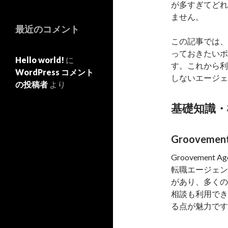
が多すぎてどれ
ません。
最近のコメント
この記事では、G
っておきたいポ
Hello world!
に
す。これから利
WordPress コメント
しないエージェ
の投稿者
より
基礎知識・
Grooveme
Grooveme
転職エージェン
があり、多くの
相談も利用でき
る点が魅力です