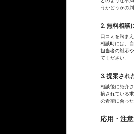
どのような不満
うかどうかの判
2. 無料相
口コミを踏まえ
相談時には、自
担当者の対応や
てください。
3. 提案さ
相談後に紹介さ
摘されている求
の希望に合った
応用・注意