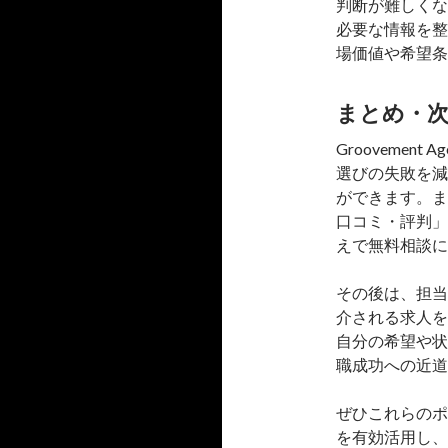
判断が難しくな
必要な情報を整
場価値や希望条
まとめ・
Grooveme
選びの失敗を減
ができます。まず
口コミ・評判」
えで無料相談に
その後は、担当
介される求人を
自分の希望や状
職成功への近道
ぜひこれらのポイ
を有効活用し、