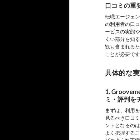
口コミの重
転職エージェン
の利用者の口コ
ービスの実態や
くい部分を知る
観も含まれるた
ことが必要です
具体的な
1. Groo
ミ・評判を
まずは、利用を検
見るべき口コミ
ントとなるのは
よく把握するこ