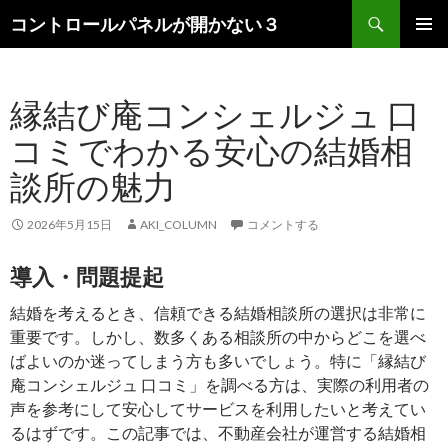
検
コントロールパネルが開かない３
索
コ
メインメ
ン
ニュー
テ
縁結び庵コンシェルジュ 口
ン
ツ
コミでわかる安心の結婚相
へ
ス
談所の魅力
キ
ッ
2026年5月15日
AKI_COLUMN
コメントする
プ
導入・問題提起
結婚を考えるとき、信頼できる結婚相談所の選択は非常に
重要です。しかし、数多くある相談所の中からどこを選べ
ばよいのか迷ってしまう方も多いでしょう。特に「縁結び
庵コンシェルジュ 口コミ」を調べる方は、実際の利用者の
声を参考にして安心してサービスを利用したいと考えてい
るはずです。この記事では、不動産会社が運営する結婚相