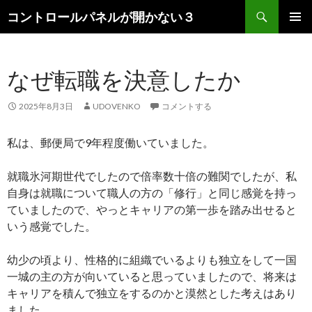
検
コントロールパネルが開かない３
索
コ
メインメ
ン
ニュー
テ
なぜ転職を決意したか
ン
ツ
へ
2025年8月3日
UDOVENKO
コメントする
ス
キ
私は、郵便局で9年程度働いていました。
ッ
プ
就職氷河期世代でしたので倍率数十倍の難関でしたが、私
自身は就職について職人の方の「修行」と同じ感覚を持っ
ていましたので、やっとキャリアの第一歩を踏み出せると
いう感覚でした。
幼少の頃より、性格的に組織でいるよりも独立をして一国
一城の主の方が向いていると思っていましたので、将来は
キャリアを積んで独立をするのかと漠然とした考えはあり
ました。